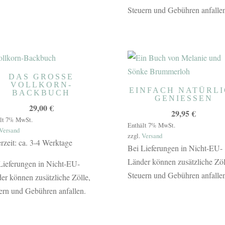
Steuern und Gebühren anfallen
DAS GROSSE V
OLLKORN-B
EINFACH NATÜRL
ACKBUCH
GENIESSEN
29,00
€
29,95
€
lt 7% MwSt.
Enthält 7% MwSt.
Versand
zzgl.
Versand
erzeit: ca. 3-4 Werktage
Bei Lieferungen in Nicht-EU-
Länder können zusätzliche Zöl
Lieferungen in Nicht-EU-
Steuern und Gebühren anfallen
er können zusätzliche Zölle,
ern und Gebühren anfallen.