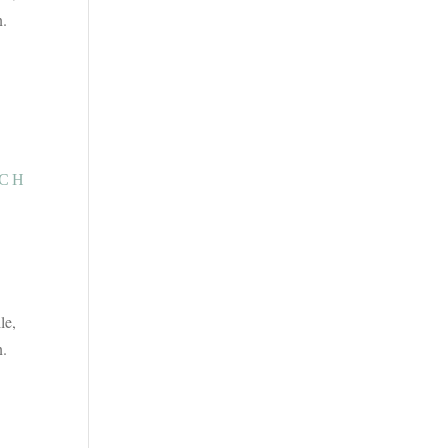
.
ICH
le,
.