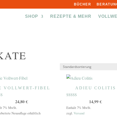
BÜCHER
BERATUN
SHOP
REZEPTE & MEHR
VOLLW
KATE
E VOLLWERT-FIBEL
ADIEU COLITIS
rtet mit
Bewertet mit
24,80
€
14,99
€
5.00
5
von 5
lt 7% MwSt.
Enthält 7% MwSt.
rbeitete Neuauflage erhältlich
zzgl.
Versand