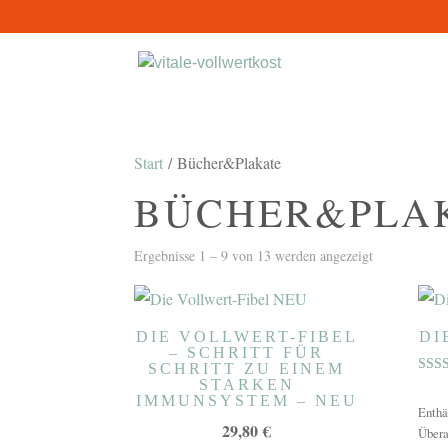
Start
/ Bücher&Plakate
BÜCHER&PLA
Ergebnisse 1 – 9 von 13 werden angezeigt
DIE VOLLWERT-FIBEL
DI
– SCHRITT FÜR
SCHRITT ZU EINEM
STARKEN
Bewe
5.00
IMMUNSYSTEM – NEU
von 
Enthä
29,80
€
Übera