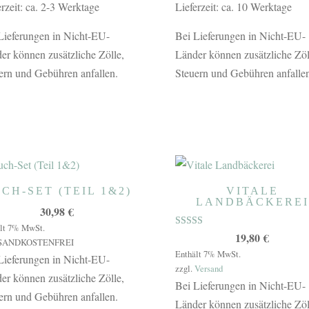
erzeit: ca. 2-3 Werktage
Lieferzeit: ca. 10 Werktage
Lieferungen in Nicht-EU-
Bei Lieferungen in Nicht-EU-
er können zusätzliche Zölle,
Länder können zusätzliche Zöl
ern und Gebühren anfallen.
Steuern und Gebühren anfallen
CH-SET (TEIL 1&2)
VITALE
LANDBÄCKEREI
30,98
€
lt 7% MwSt.
Bewertet mit
19,80
€
SANDKOSTENFREI
5.00
von 5
Enthält 7% MwSt.
Lieferungen in Nicht-EU-
zzgl.
Versand
er können zusätzliche Zölle,
Bei Lieferungen in Nicht-EU-
ern und Gebühren anfallen.
Länder können zusätzliche Zöl