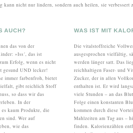
 kann nicht nur lindern, sondern auch heilen, sie verbessert
S AUCH?
WAS IST MIT KAL
nnen das von der
Die vitalstoffreiche Vollwer
nder: »Iss´, das ist
ausgesprochen vielfältig, s
 zum Erfolg, wenn es nicht
werden länger satt. Das lie
ist gesund UND lecker!
reichhaltigen Faser- und Vi
he immer farbenfroh, bietet
Zucker, der in allen Vollk
lfalt, gibt reichlich Stoff
enthalten ist. Er wird lan
uss, so dass wir das
viele Stunden – an das Blu
rleben. In der
Folge einen konstanten Blu
 es kaum Produkte, die
kommen durch diese Vorteil
en sind. Wer auf
Mahlzeiten am Tag aus – hi
leben, wie das
finden. Kalorienzählen entf