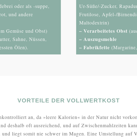
ebrei oder als -suppe,
Ur-Süße/-Zucker, Rapadur
rot, und andere
Frutilose, Apfel-/Birnendi
Maltodextrin)
– Verarbeitetes Obst
hem Gemüse und Obst)
(auc
– Auszugsmehle
utter, Sahne, Nüssen,
– Fabrikfette
essten Ölen).
(Margarine, 
VORTEILE DER VOLLWERTKOST
nkontrolliert an, da »leere Kalorien« in der Natur nicht vork
ind deshalb oft ausreichend, und auf Zwischenmahlzeiten kan
 und liegt somit nie schwer im Magen. Eine Umstellung auf Vo