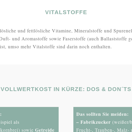
VITALSTOFFE
lösliche und fettlösliche Vitamine, Mineralstoffe und Spure
uft- und Aromastoffe sowie Faserstoffe (auch Ballaststoffe ge
ist, umso mehr Vitalstoffe sind darin noch enthalten.
VOLLWERTKOST IN KÜRZE: DOS & DON´TS
:
Das sollten Sie meiden:
– Fabrikzucker
spiel als
(weißer/b
Getreide
hkornbrei) sowie
Frucht-, Trauben-, Malz- 