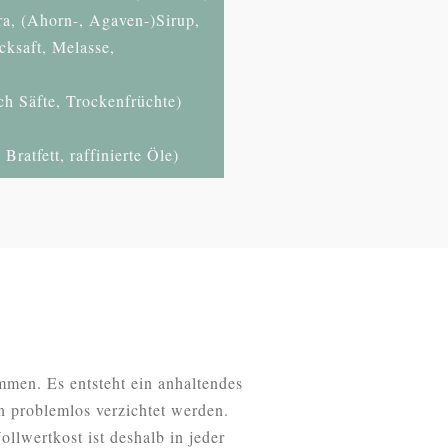
a, (Ahorn-, Agaven-)Sirup,
cksaft, Melasse,
h Säfte, Trockenfrüchte)
Bratfett, raffinierte Öle)
ommen. Es entsteht ein anhaltendes
n problemlos verzichtet werden.
llwertkost ist deshalb in jeder