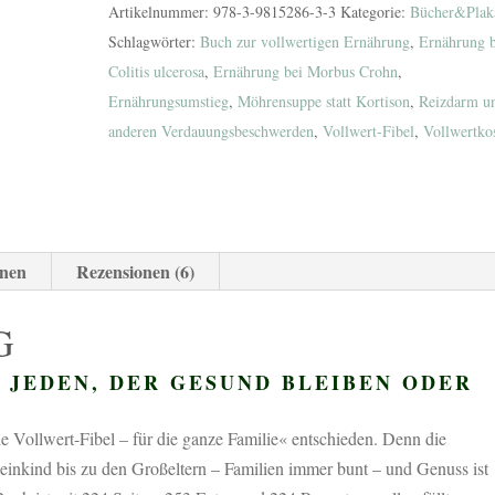
Artikelnummer:
978-3-9815286-3-3
Kategorie:
Bücher&Plak
Schlagwörter:
Buch zur vollwertigen Ernährung
,
Ernährung b
Colitis ulcerosa
,
Ernährung bei Morbus Crohn
,
Ernährungsumstieg
,
Möhrensuppe statt Kortison
,
Reizdarm u
anderen Verdauungsbeschwerden
,
Vollwert-Fibel
,
Vollwertko
onen
Rezensionen (6)
G
 JEDEN, DER GESUND BLEIBEN ODER
e Vollwert-Fibel – für die ganze Familie« entschieden. Denn die
leinkind bis zu den Großeltern – Familien immer bunt – und Genuss ist