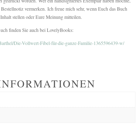
ei gedruckt worden. Wer ein handsigniertes Exemplar haben möchte,
 Bestellnotiz vermerken. Ich freue mich sehr, wenn Euch das Buch
 Inhalt stellen oder Eure Meinung mitteilen.
uch finden Sie auch bei LovelyBooks:
Barthel/Die-Vollwert-Fibel-für-die-ganze-Familie-1365596439-w/
 INFORMATIONEN