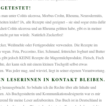
 GETESTET!
n man unter Colitis ulcerosa, Morbus Crohn, Rheuma, Neurodermitis,
en leidet? JA, alle Rezepte sind geeignet – sie sind sogar extra dafür
heit Colitis ulcerosa und an Rheuma gelitten habe, gibt es in meiner
nicht gut tun würde. Natürlich Zuckerfrei!
ucker, Weißmehle oder Fertigprodukte verwenden. Die Rezepte im
vegan. Feta, Peccorino, Eier, Schmand, fettreicher Joghurt und Butter
s gibt jedoch KEINE Rezepte die Magermilchprodukte, Fleisch, Fisch
te, der kann sich mit einem kleinen Tischgrill selbst etwas
en. Was jeder mag, und wieviel, liegt in seiner eigenen Verantwortung.
N LESERINNEN IN KONTAKT BLEIBEN.
herausgebracht. So behalte ich die Rechte über alle Inhalte und
en. Als Buchgestalterin und Kommunikationsdesignerin war es mir
erend für meine Leser aufzubereiten. Das Buch ist in Deutschland in