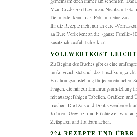
gemeinsam doch immer am schönsten. Das Buc
Mein Credo von Beginn an: Nicht ein Foto mi
Denn jeder kennt das: Fehlt nur eine Zutat 
Ihr die Rezepte nicht nur an eure »Vorratsk
an Eure Vorlieben: an die »ganze Familie«! 
zusätzlich ausführlich erklärt.
VOLLWERTKOST LEICHT
Zu Beginn des Buches gibt es eine umfangre
umfangreich stelle ich das Frischkorngericht
Ernährungsumstellung für jeden einfacher. S
Fragen, die mir zur Ernährungsumstellung im
mit aussagefähigen Tabellen, Grafiken und Ü
machen. Die Do‘s und Dont‘s werden erklärt,
Kräuter-, Gewürz- und Früchtewelt wird aufg
Zeitsparen und Haltbarmachen.
224 REZEPTE UND ÜBER