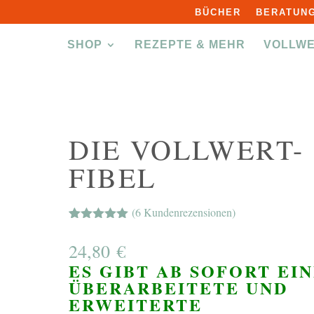
BÜCHER
BERATUNG
SHOP
REZEPTE & MEHR
VOLLW
DIE VOLLWERT-
FIBEL
(
6
Kundenrezensionen)
Bewertet mit
6
5.00
von 5,
24,80
€
basierend
auf
ES GIBT AB SOFORT EI
Kundenbewe
ÜBERARBEITETE UND
rtungen
ERWEITERTE