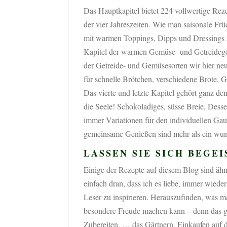
Das Hauptkapitel bietet 224 vollwertige Rez
der vier Jahreszeiten. Wie man saisonale Fr
mit warmen Toppings, Dipps und Dressings z
Kapitel der warmen Gemüse- und Getreidegeri
der Getreide- und Gemüsesorten wir hier neu 
für schnelle Brötchen, verschiedene Brote, 
Das vierte und letzte Kapitel gehört ganz d
die Seele! Schokoladiges, süsse Breie, Desse
immer Variationen für den individuellen Ga
gemeinsame Genießen sind mehr als ein wu
LASSEN SIE SICH BEGEI
Einige der Rezepte auf diesem Blog sind ähn
einfach dran, dass ich es liebe, immer wie
Leser zu inspirieren. Herauszufinden, was 
besondere Freude machen kann – denn das g
Zubereiten, … das Gärtnern, Einkaufen auf d