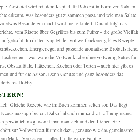
epte. Gestartet wird mit dem Kapitel für Rohkost in Form von Salaten
üchte erkennt, was besonders gut zusammen passt, und wie man Salate
u etwas Besonderem macht wird hier erläutert. Darauf folgt das
chte, vom Risotto über Gegrilltes bis zum Puffer – die große Vielfalt
aufgetischt. Im dritten Kapitel der Vollwertbäckerei gibt es Rezepte
Gemüsekuchen, Energieriegel und passende aromatische Brotaufstriche.
en Leckereien – was wäre die Vollwertküche ohne vollwertig Süßes für
rts, Obstaufläufe, Plätzchen, Kuchen oder Torten – auch hier gibt es
umen und für die Saison. Denn Genuss und ganz besonders das
nderbares Hobby.
STERN!
lich. Gleiche Rezepte wie im Buch kommen selten vor. Das liegt
der Neues auszuprobieren. Dabei habe ich immer die Hoffnung meine
man persönlich mag, womit man man sich und den Lieben eine
ehört zur Vollwertkost für mich dazu, genauso wie das gemeinsame
em Markt, Verkosten … alles für die ganze Familie!