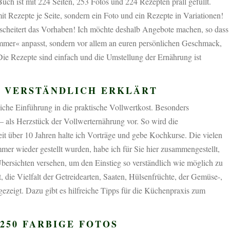
h ist mit 224 Seiten, 253 Fotos und 224 Rezepten prall gefüllt.
t Rezepte je Seite, sondern ein Foto und ein Rezepte in Variationen!
– scheitert das Vorhaben! Ich möchte deshalb Angebote machen, so dass
ammer« anpasst, sondern vor allem an euren persönlichen Geschmack,
Die Rezepte sind einfach und die Umstellung der Ernährung ist
 VERSTÄNDLICH ERKLÄRT
iche Einführung in die praktische Vollwertkost. Besonders
 – als Herzstück der Vollwerternährung vor. So wird die
eit über 10 Jahren halte ich Vorträge und gebe Kochkurse. Die vielen
mer wieder gestellt wurden, habe ich für Sie hier zusammengestellt,
bersichten versehen, um den Einstieg so verständlich wie möglich zu
 die Vielfalt der Getreidearten, Saaten, Hülsenfrüchte, der Gemüse-,
ezeigt. Dazu gibt es hilfreiche Tipps für die Küchenpraxis zum
 250 FARBIGE FOTOS