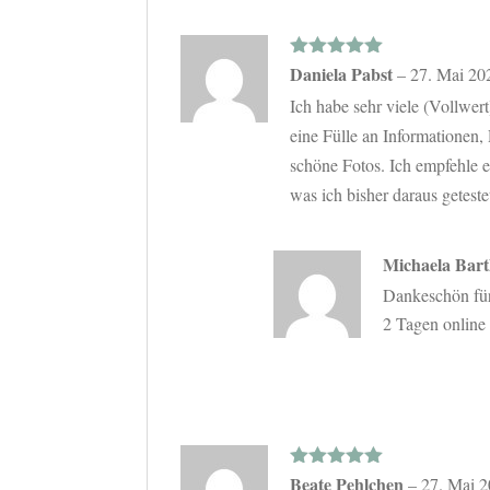
Bewertet mit
Daniela Pabst
–
27. Mai 20
5
von 5
Ich habe sehr viele (Vollwer
eine Fülle an Informationen,
schöne Fotos. Ich empfehle e
was ich bisher daraus getest
Michaela Bar
Dankeschön für 
2 Tagen online 
Bewertet mit
Beate Pehlchen
–
27. Mai 