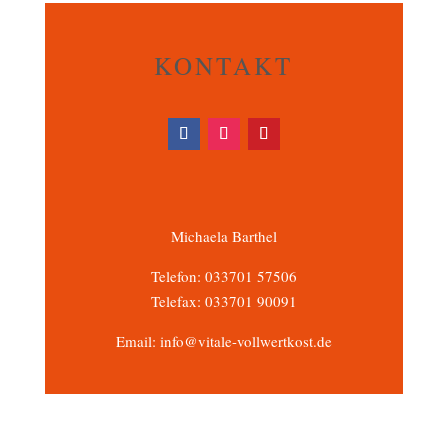
KONTAKT
Michaela Barthel
Telefon: 033701 57506
Telefax: 033701 90091
Email: info@vitale-vollwertkost.de