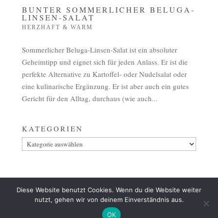
BUNTER SOMMERLICHER BELUGA-
LINSEN-SALAT
HERZHAFT & WARM
Sommerlicher Beluga-Linsen-Salat ist ein absoluter
Geheimtipp und eignet sich für jeden Anlass. Er ist die
perfekte Alternative zu Kartoffel- oder Nudelsalat oder
eine kulinarische Ergänzung. Er ist aber auch ein gutes
Gericht für den Alltag, durchaus (wie auch...
KATEGORIEN
Kategorien
Diese Website benutzt Cookies. Wenn du die Website weiter
AGB
ZAHLUNG
VERSAND & LIEFERUNG
nutzt, gehen wir von deinem Einverständnis aus.
WIDERRUF
IMPRESSUM
DATENSCHUTZ
OK