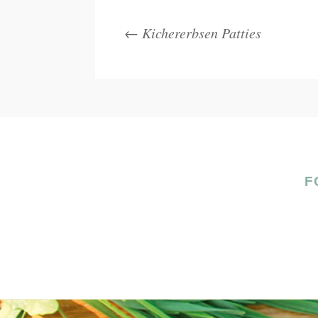
←
Kichererbsen Patties
F