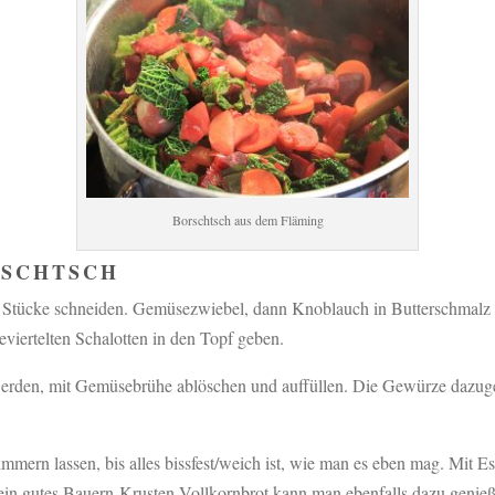
Borschtsch aus dem Fläming
RSCHTSCH
Stücke schneiden. Gemüsezwiebel, dann Knoblauch in Butterschmalz 
viertelten Schalotten in den Topf geben.
erden, mit Gemüsebrühe ablöschen und auffüllen. Die Gewürze dazug
mern lassen, bis alles bissfest/weich ist, wie man es eben mag. Mit 
ein gutes Bauern-Krusten-Vollkornbrot kann man ebenfalls dazu genieß