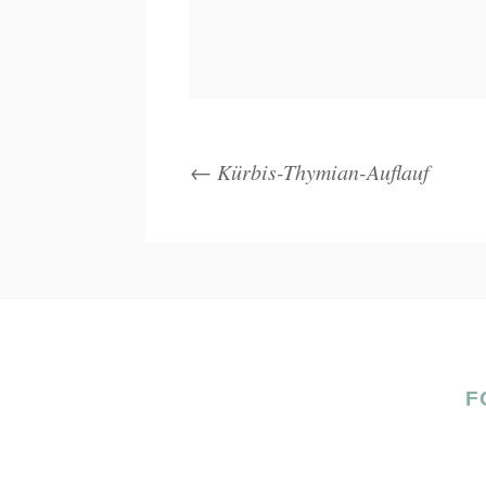
←
Kürbis-Thymian-Auflauf
F