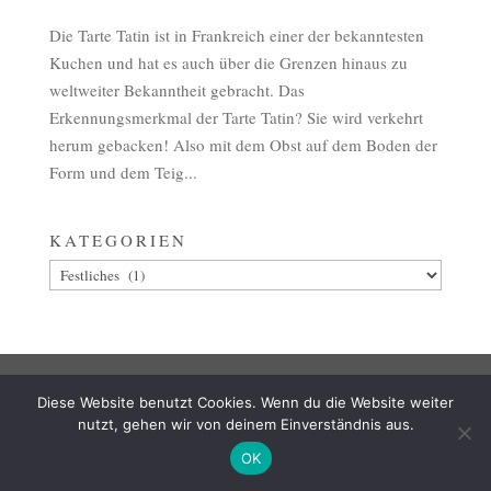
Die Tarte Tatin ist in Frankreich einer der bekanntesten
Kuchen und hat es auch über die Grenzen hinaus zu
weltweiter Bekanntheit gebracht. Das
Erkennungsmerkmal der Tarte Tatin? Sie wird verkehrt
herum gebacken! Also mit dem Obst auf dem Boden der
Form und dem Teig...
KATEGORIEN
Kategorien
AGB
ZAHLUNG
VERSAND & LIEFERUNG
Diese Website benutzt Cookies. Wenn du die Website weiter
WIDERRUF
IMPRESSUM
DATENSCHUTZ
nutzt, gehen wir von deinem Einverständnis aus.
OK