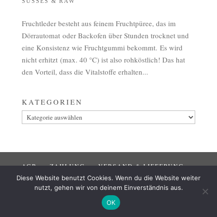
SÜSSES & RAW
Fruchtleder besteht aus feinem Fruchtpüree, das im
Dörrautomat oder Backofen über Stunden trocknet und
eine Konsistenz wie Fruchtgummi bekommt. Es wird
nicht erhitzt (max. 40 °C) ist also rohköstlich! Das hat
den Vorteil, dass die Vitalstoffe erhalten...
KATEGORIEN
Kategorien
AGB
ZAHLUNG
VERSAND & LIEFERUNG
Diese Website benutzt Cookies. Wenn du die Website weiter
WIDERRUF
IMPRESSUM
DATENSCHUTZ
nutzt, gehen wir von deinem Einverständnis aus.
OK