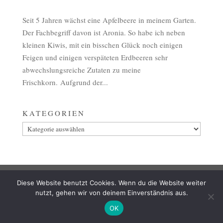
Seit 5 Jahren wächst eine Apfelbeere in meinem Garten.
Der Fachbegriff davon ist Aronia. So habe ich neben
kleinen Kiwis, mit ein bisschen Glück noch einigen
Feigen und einigen verspäteten Erdbeeren sehr
abwechslungsreiche Zutaten zu meine
Frischkorn. Aufgrund der...
KATEGORIEN
Kategorien
AGB
ZAHLUNG
VERSAND & LIEFERUNG
Diese Website benutzt Cookies. Wenn du die Website weiter
WIDERRUF
IMPRESSUM
DATENSCHUTZ
nutzt, gehen wir von deinem Einverständnis aus.
OK