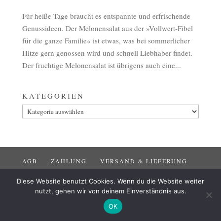
Für heiße Tage braucht es entspannte und erfrischende
Genussideen. Der Melonensalat aus der »Vollwert-Fibel
für die ganze Familie« ist etwas, was bei sommerlicher
Hitze gern genossen wird und schnell Liebhaber findet.
Der fruchtige Melonensalat ist übrigens auch eine...
KATEGORIEN
Kategorien
AGB
ZAHLUNG
VERSAND & LIEFERUNG
WIDERRUF
IMPRESSUM
DATENSCHUTZ
Diese Website benutzt Cookies. Wenn du die Website weiter
nutzt, gehen wir von deinem Einverständnis aus.
OK