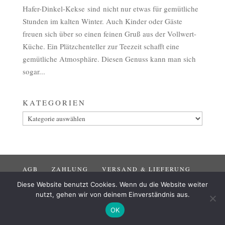
Hafer-Dinkel-Kekse sind nicht nur etwas für gemütliche
Stunden im kalten Winter. Auch Kinder oder Gäste
freuen sich über so einen feinen Gruß aus der Vollwert-
Küche. Ein Plätzchenteller zur Teezeit schafft eine
gemütliche Atmosphäre. Diesen Genuss kann man sich
sogar...
KATEGORIEN
Kategorien
AGB
ZAHLUNG
VERSAND & LIEFERUNG
WIDERRUF
IMPRESSUM
DATENSCHUTZ
Diese Website benutzt Cookies. Wenn du die Website weiter
nutzt, gehen wir von deinem Einverständnis aus.
OK