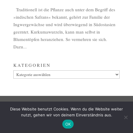
Traditionell ist die Pflanze auch unter dem Begriff des
»indischen Safrans« bekannt, gehört zur Familie der
Ingwergewächse und wird überwiegend in Südostasien
geerntet. Kurkumawurzeln, kann man selbst in
Blumentöpfen heranziehen. So vermehren sie sich.
Dazu...
KATEGORIEN
Kategorien
AGB
ZAHLUNG
VERSAND & LIEFERUNG
Diese Website benutzt Cookies. Wenn du die Website weiter
WIDERRUF
IMPRESSUM
DATENSCHUTZ
nutzt, gehen wir von deinem Einverständnis aus.
OK