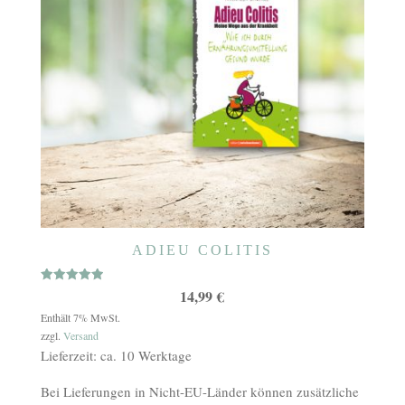
ADIEU COLITIS
Bewertet
14,99
€
mit
5.00
Enthält 7% MwSt.
von 5
zzgl.
Versand
Lieferzeit: ca. 10 Werktage
Bei Lieferungen in Nicht-EU-Länder können zusätzliche