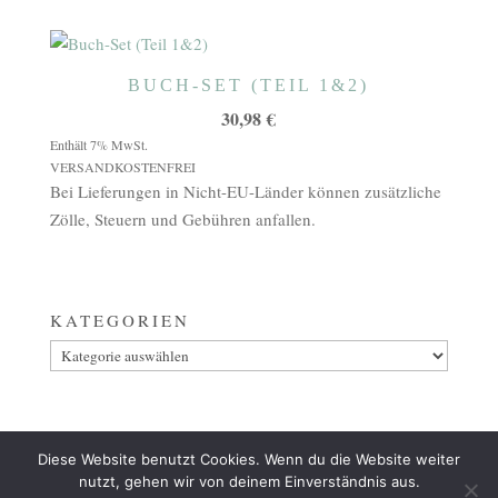
BUCH-SET (TEIL 1&2)
30,98
€
Enthält 7% MwSt.
VERSANDKOSTENFREI
Bei Lieferungen in Nicht-EU-Länder können zusätzliche
Zölle, Steuern und Gebühren anfallen.
KATEGORIEN
Kategorien
Diese Website benutzt Cookies. Wenn du die Website weiter
AGB
ZAHLUNG
VERSAND & LIEFERUNG
nutzt, gehen wir von deinem Einverständnis aus.
WIDERRUF
IMPRESSUM
DATENSCHUTZ