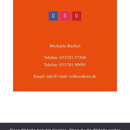
Michaela Barthel
Telefon: 033701 57506
Telefax: 033701 90091
Email: info@vitale-vollwertkost.de