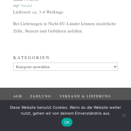
zzgl.
Versand
Lieferzeit: ca. 3-4 Werktage
Bei Lieferungen in Nicht-EU-Länder können zusätzliche
Zölle, Steuern und Gebühren anfallen.
KATEGORIEN
Kategorien
AGB
ZAHLUNG
VERSAND & LIEFERUNG
WIDERRUF
IMPRESSUM
DATENSCHUTZ
Diese Website benutzt Cookies. Wenn du die Website weiter
nutzt, gehen wir von deinem Einverständnis aus.
OK