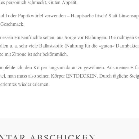
 es persönlich schmeckt. Guten Appetit.
hl oder Paprikwürfel verwenden – Hauptsache frisch! Statt Linsensupp
 Geschmack.
 essen Hülsenfrüchte selten, aus Sorge vor Blähungen. Die richtigen
n u. a. sehr viele Ballaststoffe (Nahrung für die »guten« Darmbakteri
e mit Zitrone ist sehr bekömmlich.
mpfehle ich, den Körper langsam daran zu gewöhnen. Aus meiner Erfa
ittel, man muss also seinen Körper ENTDECKEN. Durch tägliche Steige
erlerntes wieder erlernen.
NTAR ABSCHICKEN