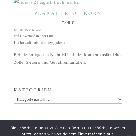
PLAKAT FRISCHKORN
7,00
€
Enthält 19% MwSt.
Pdf-Downloadlink per Email
Lieferzeit: nicht angegeben
Bei Lieferungen in Nicht-EU-Länder können zusätzliche
Zölle, Steuern und Gebühren anfallen.
KATEGORIEN
Kategorien
Diese Website benutzt Cookies. Wenn du die Website weiter
AGB
ZAHLUNG
VERSAND & LIEFERUNG
nutzt, gehen wir von deinem Einverständnis aus.