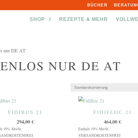
BÜCHER
BERATUN
SHOP
REZEPTE & MEHR
VOLLW
los nur DE AT
ENLOS NUR DE AT
FIDIBUS 21
FIDIFLOC 21
294,00
€
464,00
€
lt 19% MwSt.
Enthält 19% MwSt.
SANDKOSTENFREI
VERSANDKOSTENFREI