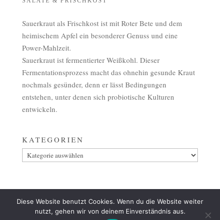
SALATE & FRISCHKOST
Sauerkraut als Frischkost ist mit Roter Bete und dem
heimischem Apfel ein besonderer Genuss und eine
Power-Mahlzeit.
Sauerkraut ist fermentierter Weißkohl. Dieser
Fermentationsprozess macht das ohnehin gesunde Kraut
nochmals gesünder, denn er lässt Bedingungen
entstehen, unter denen sich probiotische Kulturen
entwickeln.
KATEGORIEN
Kategorien
Diese Website benutzt Cookies. Wenn du die Website weiter
AGB
ZAHLUNG
VERSAND & LIEFERUNG
nutzt, gehen wir von deinem Einverständnis aus.
WIDERRUF
IMPRESSUM
DATENSCHUTZ