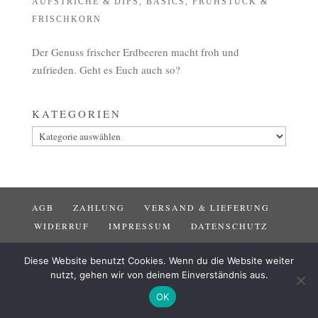
AUFSTRICHE & DIPS
,
BASICS
,
FRÜHSTÜCK &
FRISCHKORN
Der Genuss frischer Erdbeeren macht froh und
zufrieden. Geht es Euch auch so?
KATEGORIEN
Kategorien
AGB
ZAHLUNG
VERSAND & LIEFERUNG
WIDERRUF
IMPRESSUM
DATENSCHUTZ
Diese Website benutzt Cookies. Wenn du die Website weiter
nutzt, gehen wir von deinem Einverständnis aus.
OK